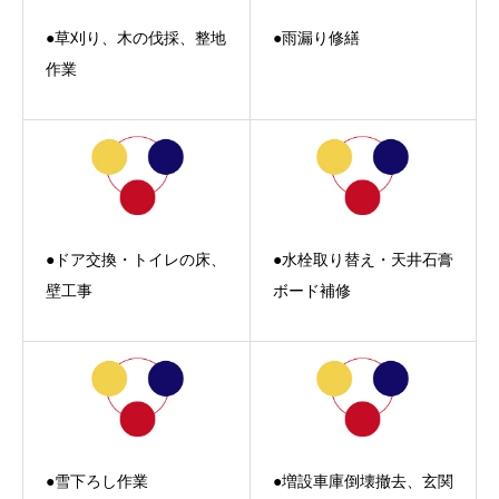
●草刈り、木の伐採、整地
●雨漏り修繕
作業
●ドア交換・トイレの床、
●水栓取り替え・天井石膏
壁工事
ボード補修
●雪下ろし作業
●増設車庫倒壊撤去、玄関