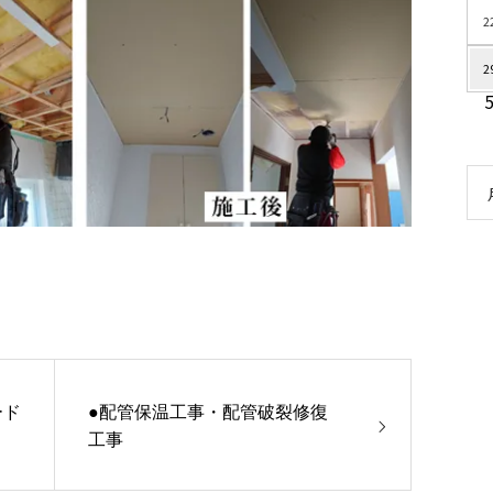
2
2
ード
●配管保温工事・配管破裂修復
工事