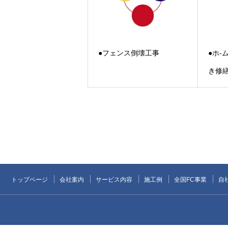
●フェンス倒壊工事
●ホ-
き修
トップページ
会社案内
サービス内容
施工例
全国FC事業
自