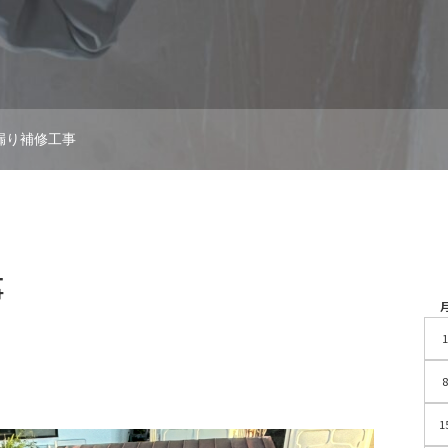
漏り補修工事
事
1
8
1