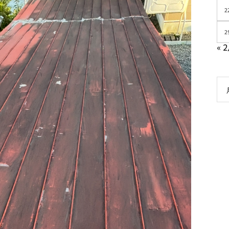
2
2
« 