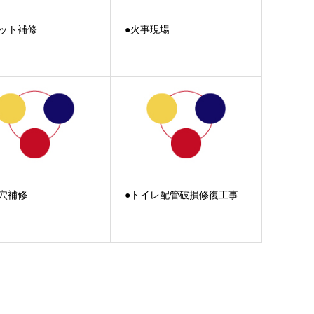
カット補修
●火事現場
の穴補修
●トイレ配管破損修復工事